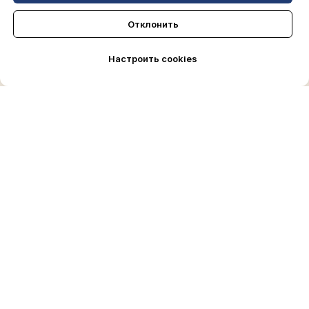
Отклонить
Настроить cookies
СКИДКИ
ЗАБРОНИРОВАТЬ
MAX
ПОЗВОНИТЬ
г. Сочи, ул. Северная, 10
ОБ ОТЕЛЕ
ОТДЕЛ БРОНИРОВАНИЯ