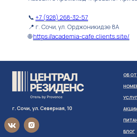
📞
+7 (928) 268-32-57
📍 г. Сочи, ул. Орджоникидзе 8А
🌐
https://academia-cafe.clients.site/
ОБ ОТ
НОМЕ
УСЛУ
г. Сочи, ул. Северная, 10
АКЦИ
ПИТА
БЛОГ