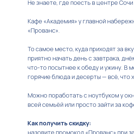
Не знаете, где поесть в центре Соч
Кафе «Академия» у главной набережн
«Прованс».
То самое место, куда приходят за вк
приятно начать день с завтрака, днё
что-то посытнее к обеду и ужину. В м
горячие блюда и десерты — всё, что х
Можно поработать с ноутбуком у окн
всей семьёй или просто зайти за ко
Как получить скидку:
назовите промокод «Прованс» при за