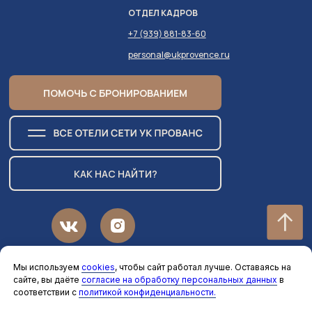
ОТДЕЛ КАДРОВ
+7 (939) 881-83-60
personal@ukprovence.ru
ПОМОЧЬ С БРОНИРОВАНИЕМ
КАК НАС НАЙТИ?
PROVENCE HOTEL MANAGMENT
Мы используем
cookies
, чтобы сайт работал лучше. Оставаясь на
сайте, вы даёте
согласие на обработку персональных данных
в
ИП КАРАСЬ М.Р. ИНН 616611739014
соответствии с
политикой конфиденциальности.
ОГРН(ИП) 324237500046169