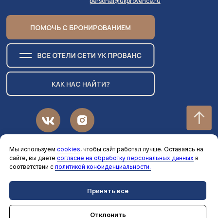
personal@ukprovence.ru
ПОМОЧЬ С БРОНИРОВАНИЕМ
КАК НАС НАЙТИ?
PROVENCE HOTEL MANAGMENT
Мы используем
cookies
, чтобы сайт работал лучше. Оставаясь на
сайте, вы даёте
согласие на обработку персональных данных
в
ИП КАРАСЬ М.Р. ИНН 616611739014
соответствии с
политикой конфиденциальности.
ОГРН(ИП) 324237500046169
Принять все
© 2026 CENTRAL-RESIDENCE
ПРАВОВАЯ ИНФОРМАЦИЯ
Отклонить
НОМЕР В РЕЕСТРЕ ФСА
С232025004013